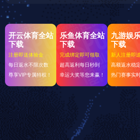
8. 法
本协议
9. 联
如有任何
彩神VI