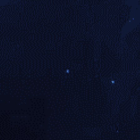
2021年7月28日 · v4.7.2
奥运专属页面上线。
赛事通知机制增强。
2021年3月10日 · v4.6.1
首页动效优化。
修复偶发闪退问题。
2019 年
2019年11月3日 · v2.3.4
上线赛事回顾模块。
简化登录流程。