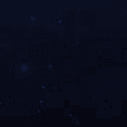
围绕 彩神(VII)股份有限公司-追求健康一起成长 用户的真实需求，不
联系我们
山东省临沂市兰山区银雀山路233号
support@fspmarket.com
彩
登