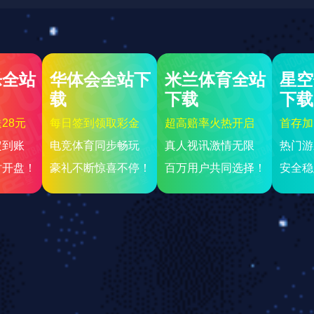
律适用
适用中华人民共和国法律，争议将提交至平台所在地法院依法处理。
系我们
疑问或建议，请联系邮箱：support@fspmarket.com。
荣誉与成就
I 在多个国际赛事科技平台评比中脱颖而出，持续提升安全性与