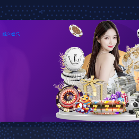
下载App
公司简介
体育
用户协议
受条款
注册、登录或使用彩神VII平台服务时，即表示已阅读、理解并同意
户规则
提供真实有效资料注册账户，并对账户操作行为负责，包括浏览、互
务内容
供彩神(VII)股份有限公司-追求健康一起成长相关内容服务，包括