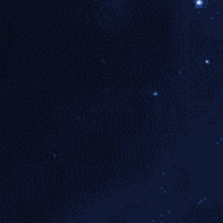
2025 年
2025年6月12日 · v6.1.2
新增“赛事快报”弹窗提醒。
推荐算法优化，提升相关性。
夜间模式下字体显示修复。
2025年3月8日 · v6.0.0
整体架构升级，引入动态赛事引擎。
视觉焕新，体验更清爽。