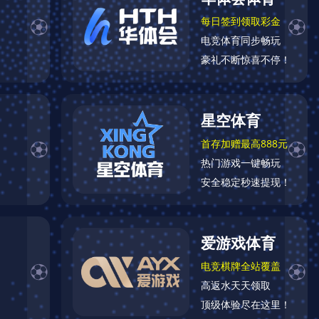
为。
播。
任。