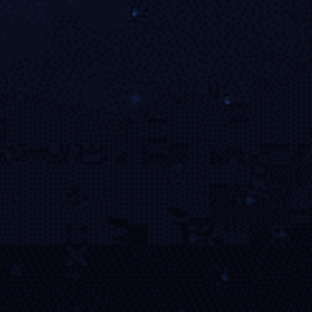
断提升产品体验。
彩神VII
神VII官方网站【KY1.AC】官网认证:手机版、app下载、
录入口、官方网站、网页版、平台、网址、地址、注册、