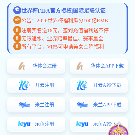
4. 我的信息会保存多久？是否安全？
5. 我能修改或删除我的信息吗？
6. 如何联系我们处理隐私相关问题？
风险防御图谱
彩神VII持续构建动态风险模型，以图谱方式展示平台应对潜
在威胁的关键策略。