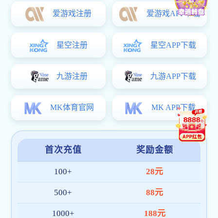
常见风险威胁
暴力破解尝试
账户冒用登录
中间人劫持
数据泄露与滥用
非法脚本注入
彩神(VII)股份有限公司-追求健康一起
成长防护体系
高强度密码加密机制
实时设备监测与IP识别
HTTPS + TLS 1.3 加密协议
行为日志审计 + 异常告警
XSS/SQL注入防护规则引擎