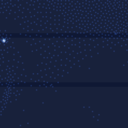
近日，英超联赛的蓝军切尔西与曼城之间的矛盾
在任期间与曼城的接触问题浮出水面，切尔西愤
乐部间的经济利益，更是反映了当今足球世界中
将从四个方面对这一事件进行详细阐述：首先，