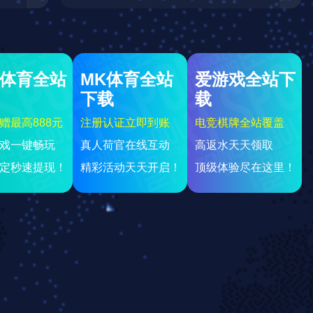
索赔请求的重要性；第三，分析这一事件对
讨论媒体对此事件的报道及公众反应。通过
重要新闻。
久便引起了外界的高度关注。他在执教期间
城之间频繁联系的问题却为他带来了不小的
被外界认为存在某种隐秘协议，这引发了切
理层进行会谈，这些会谈内容并未公开，但
。这让不少人质疑他的职业操守是否受到影
安。
直接损失，也可能影响到整个英超联赛的公
情况自然难以坐视不理，因此他们选择采取