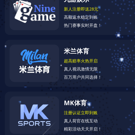
首页
/
体育焦点
/ 正文