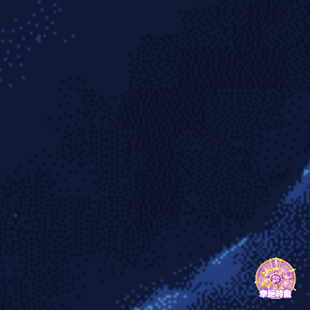
高层表示非常愤怒，他们认为这严重损害了
式索赔请求，以弥补因这一行为而造成的损
心，也传达出一种强烈的信息：任何试图侵
城之间的不当接触，他们在近期的一些转会
球员。此外，这种接触还可能导致一些年轻
问题的判例较少，但如果证据确凿，蓝军有
钱上的较量，更是一场关于尊严和权利保护