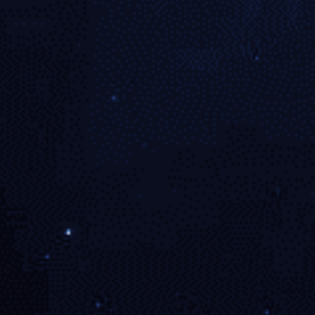
热门推荐
阿莱格里若执教那不勒斯
西甲冬季转
拉比奥特
揭晓马竞
2026-06-18
2026-06-07