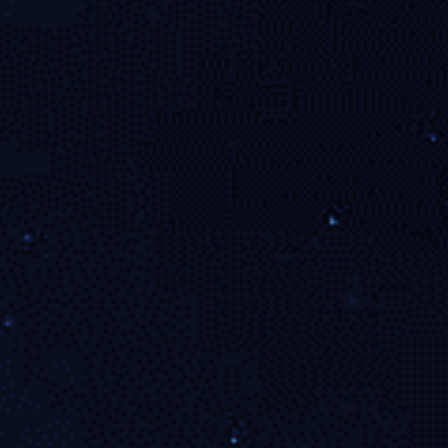
内与对方接触引发争议”不仅涉及到具体利
从俱乐部间的人事安排，到行业内道德规
深入思考。同时，这一事件也提醒我们，体
环境的重要性。
和透明的姿态面对类似挑战，通过共同努力
动真正体现其团结、公平、奋进的核心价值
下一篇：
张玉宁因家中喜事临时返京缺席今