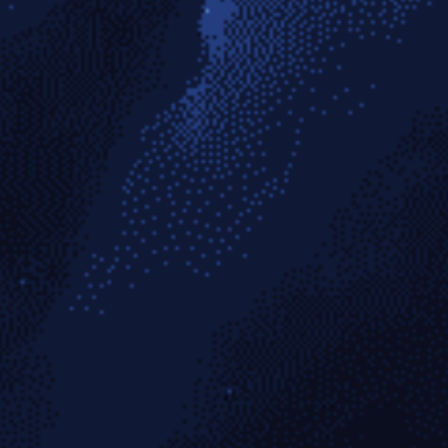
随着事态的发展，各大媒体对此进行了密集报道
面，有评论认为这是足球界常见现象，各队为了
面，也有人呼吁加强行业自律，以避免类似情形
也让公众更加关注这一事件进展。
社交媒体平台上，对于这一事件的话题热度不断
立场的不满，同时也讨论着马雷斯卡是否应该承
望事情能够得到妥善解决，以免给本赛季带来更
总之，无论媒体还是公众，都表现出了极高的关
或缺的一部分，人们对于其中所涉及的人物、利
军和曼城而言，此次风波则是一次重要考验，需
关系。
总结：