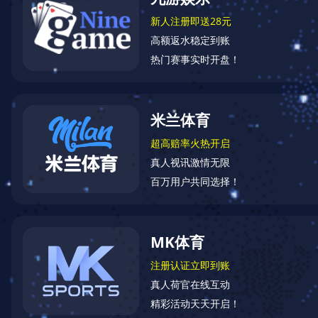
首页
/
体育焦点
/ 正文