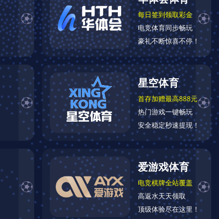
2026-05-31 01:11
90 次阅读
的期待值也不断攀升。此次比赛不仅是两支
这个激动人心的时刻，门票销售信息也引起
合不同层次和需求的观众。这场赛事无疑是
的话题。本文将从门票价格、购票渠道、赛