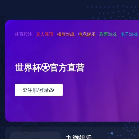
立即注册
彩神VII
官网 · 权
彩神VII OFFICIAL WEBSITE
自2022年创立以来，
彩神VII
致力于为用户提供包
在内的热门赛事直播与数据服务，广受用户信赖
立即下载彩神VIIAPP