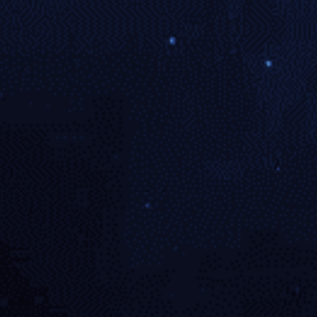
上一篇：
杨毅分析灰熊拒绝JJJ交易里夫斯…
热门推荐
张玉宁因家中喜事临时返
梅西近期专
京缺席今
力以赴备
2026-07-07
2026-07-09