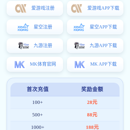
彩神VII
是一家面向全球市场的综合体育赛事直播与数据服
务平台，专注于为体育迷打造高品质的数字化观赛体验。我
们整合
高清赛事直播、数据分析、多终端同步
等核心功能，
为用户提供一站式的彩神(VII)股份有限公司-追求健康一起成
长服务。
平台通过多项国际安全认证，系统架构稳定高效，全面适配
APP、PC 和移动网页端。在东南亚、中东、欧洲等区域建立
了本地化技术与客服团队，确保每位用户都能获得便捷、可
靠的服务体验。
截至目前，彩神VII 已拥有超
100 万+
注册用户，服务网络覆
盖十余国家与地区，日均访问量持续增长，深受广大体育爱
好者喜爱。
我们将继续秉持“
技术创新、用户至上、安全高效
”的理念，