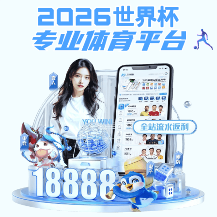
立即注册
彩神VII
官网 · 权威体
育数据平台
彩神VII OFFICIAL WEBSITE
自2022年创立以来，
彩神VII
致力于为用户提供包括
NBA、英超、欧洲杯、LPL在内的热门赛事直播与数据
服务，广受用户信赖。
立即下载彩神VIIAPP